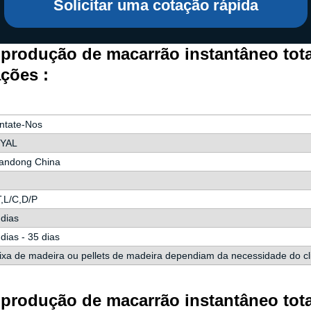
Solicitar uma cotação rápida
e produção de macarrão instantâneo tot
ações :
ntate-Nos
YAL
andong China
T,L/C,D/P
 dias
dias - 35 dias
ixa de madeira ou pellets de madeira dependiam da necessidade do cl
e produção de macarrão instantâneo tot