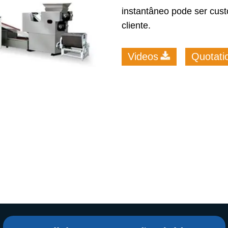
e Sterilization
instantâneo pode ser cus
quipment
cliente.
rial Defrosting
quipment
Videos
Quotati
roduction Line
 Drying Machine
de Produção de
acarrão
istema de fritura
e Embalagem de
limentos
de produção de
ão instantâneo