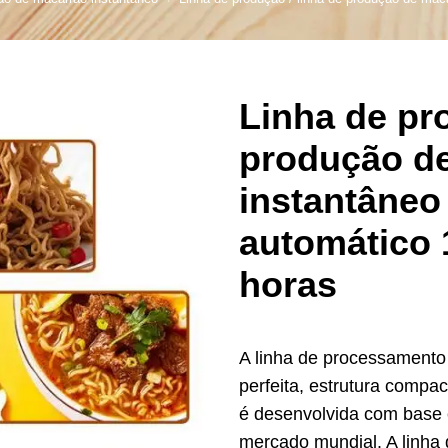
de milho
de produção de
tos para bebês
Linha de pr
Produção de Arroz
produção d
de produção de
lgadinhos
instantâneo
de Produção de
automático 
s de Cereais
horas
de produção de
iscoitos
rotein Production
A linha de processamento
Line
perfeita, estrutura compa
starch production
é desenvolvida com base 
line
mercado mundial. A linha