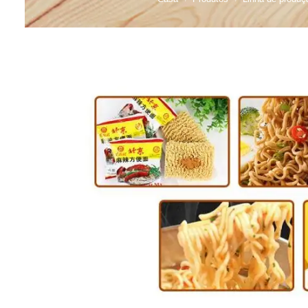
Linha 
alimen
Linha de 
Linha 
sa
Linha 
Barra
Linha 
b
Textured P
modified 