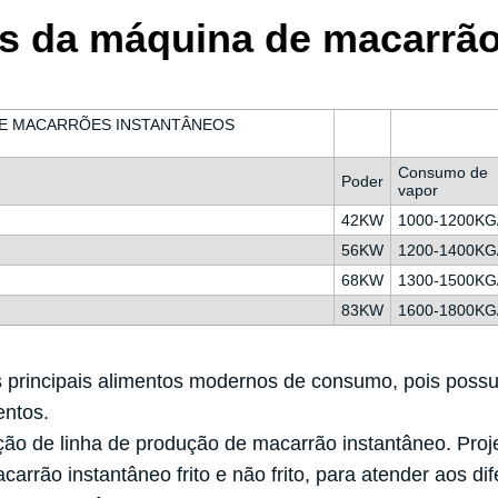
s da máquina de macarrão
DE MACARRÕES INSTANTÂNEOS
Consumo de
Poder
vapor
42KW
1000-1200KG
56KW
1200-1400KG
68KW
1300-1500KG
83KW
1600-1800KG
 principais alimentos modernos de consumo, pois possu
entos.
o de linha de produção de macarrão instantâneo. Proje
rrão instantâneo frito e não frito, para atender aos dife