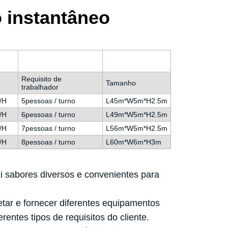
 instantâneo
Requisito de
Tamanho
trabalhador
/H
5pessoas / turno
L45m*W5m*H2.5m
/H
6pessoas / turno
L49m*W5m*H2.5m
/H
7pessoas / turno
L56m*W5m*H2.5m
/H
8pessoas / turno
L60m*W6m*H3m
i sabores diversos e convenientes para
tar e fornecer diferentes equipamentos
rentes tipos de requisitos do cliente.