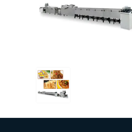
Microwav
E
Indust
E
Pasta P
Microwave
Linha 
M
Linha de s
Linha d
A
Linha 
macarr