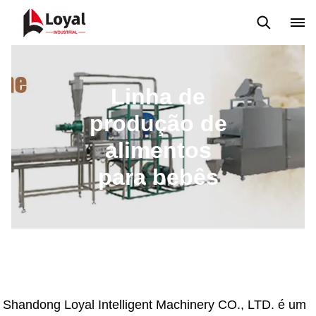
Back to Top
Prices List
Machine Video
Buying Guide
Linha de
produção de
alimentos
para bebês
Shandong Loyal Intelligent Machinery CO., LTD. é um