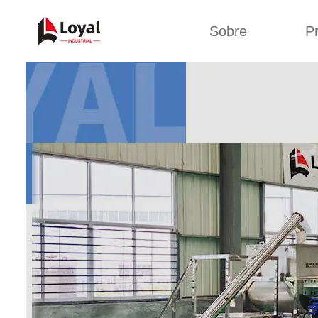
Sobre
P
Aplic
Tour de Fábrica
Máquin
sa
Certificados
Linha de 
Parceiros
Linha de 
Organizações
Linha 
Culturas da
lan
Empresa
Máquina d
Sobre nós
Linha 
miga
Linha de p