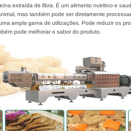
e Sterilization
oteína extraída de fibra. É um alimento nutritivo e s
quipment
e animal, mas também pode ser diretamente process
rial Defrosting
uma ampla gama de utilizações. Pode reduzir os pro
quipment
mbém pode melhorar o sabor do produto.
roduction Line
 Drying Machine
de Produção de
acarrão
istema de fritura
e Embalagem de
limentos
de produção de
ão instantâneo