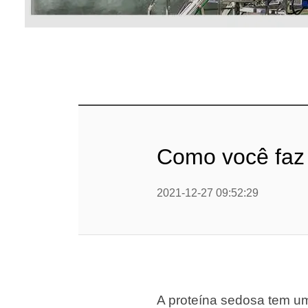
Linha 
alimen
Linha de 
Linha 
sa
Linha 
Como você faz 
Barra
Linha 
2021-12-27 09:52:29
b
Textured P
modified 
A proteína sedosa tem uma