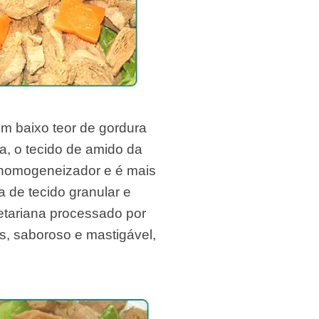
om baixo teor de gordura
a, o tecido de amido da
s homogeneizador e é mais
ra de tecido granular e
egetariana processado por
es, saboroso e mastigável,