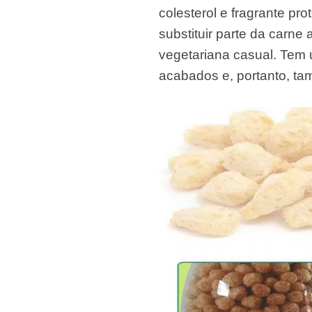
Microwav
colesterol e fragrante pr
E
substituir parte da carn
Indust
vegetariana casual. Tem 
E
acabados e, portanto, ta
Pasta P
Microwave
Linha 
M
Linha de s
Linha d
A
Linha 
macarr