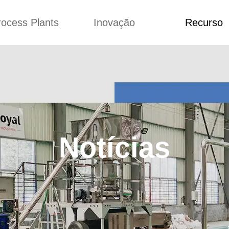
rocess Plants
Inovação
Recurso
ação
Notícias
Blog
Vídeo
Custome Re
a extrusora de
Personalizado
Aplicação
lgadinhos
Conceitos
Notícias
Produção Kurkure
Melhoria
Blog
produção de ração
Concepção
Vídeo
Notícias
de produção de
Custome Revie
ches fritos
e fazer carne de
soja
de produção de
lhas de pão
rodução de flocos