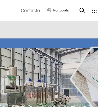
Contacto
Português
views
Rede Global
Serviço ao Cliente
Contacte-nos
ws
Casa
Notícias
Como você faz pedaços de proteína vegetal?