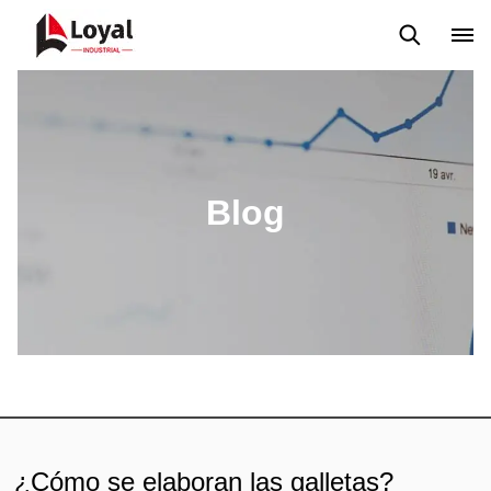
Solicitud
Noticias
Blog
Video
Custome Reviews
Blog
¿Cómo se elaboran las galletas?