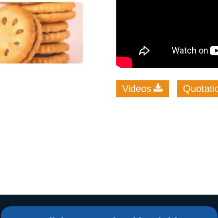
starch production
line
e Sterilization
quipment
rial Defrosting
quipment
Videos
Quotati
roduction Line
 Drying Machine
e producción de
carrones
sistema de fritura
de envasado de
limentos
e producción de