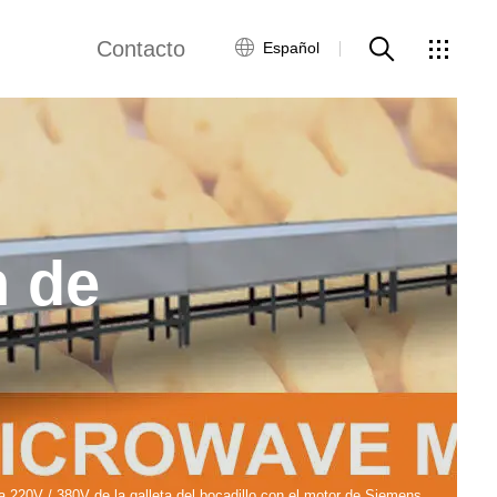
Contacto
Español
ensos
Línea de producción de snacks fritos
Red global
Servicio al Cliente
a de producción de copos de maíz
Contacta con
nosotros
n de
ínea de producción de bocadillos
ws
Production Line
modified starch production line
on Line
Microwave Drying Machine
de envasado de alimentos
a 220V / 380V de la galleta del bocadillo con el motor de Siemens