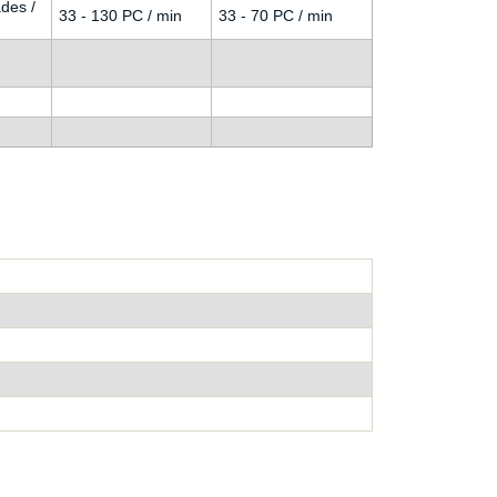
des /
33 - 130 PC / min
33 - 70 PC / min