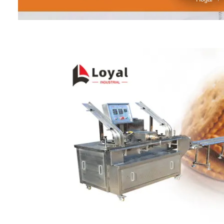
mig
Línea d
cop
Línea d
alimen
Línea d
Línea d
b
Línea d
barra
Línea d
Textured P