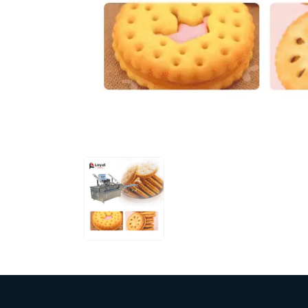
modified 
Microwav
E
Indust
E
Pasta P
Microwave
Línea d
ma
Línea del 
Línea 
a
Línea d