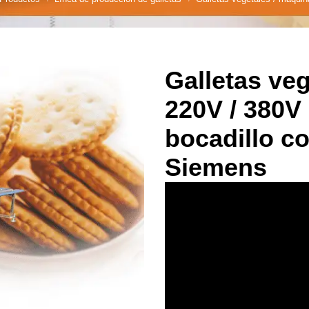
as de pan
e producción de
Línea de producción de fideos instantáneos
os de maíz
e producción de
Galletas ve
tos para bebés
220V / 380V 
e producción de
arroz
bocadillo c
e producción de
Siemens
ocadillos
e producción de
s de cereales
e producción de
galletas
rotein Production
Line