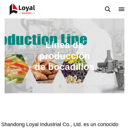
Back to Top
Prices List
Machine Video
Buying Guide
Línea de
producción
de bocadillos
Shandong Loyal Industrial Co., Ltd. es un conocido