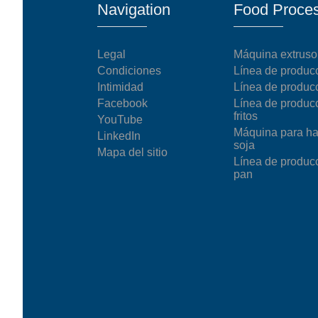
Navigation
Food Proces
modified 
Microwav
Legal
Máquina extrusor
E
Condiciones
Línea de produc
Intimidad
Línea de produc
Indust
Facebook
Línea de produc
E
fritos
YouTube
Máquina para ha
LinkedIn
Pasta P
soja
Mapa del sitio
Línea de produc
Microwave
pan
Línea d
ma
Línea del 
Línea 
a
Línea d