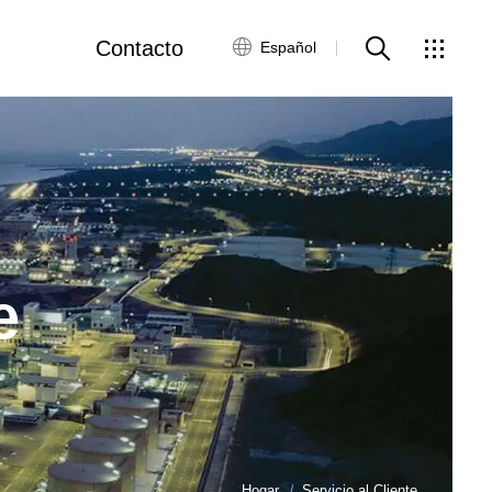
Contacto
Español
tros
Red global
Servicio al Cliente
Contacta con
nosotros
e
ws
Hogar
Servicio al Cliente