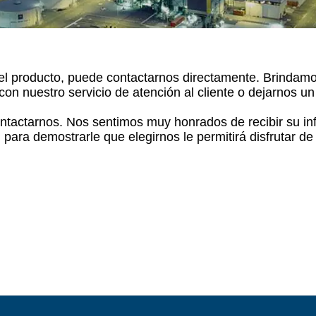
as de pan
e producción de
os de maíz
e producción de
l producto, puede contactarnos directamente. Brindamos 
tos para bebés
on nuestro servicio de atención al cliente o dejarnos u
e producción de
contactarnos. Nos sentimos muy honrados de recibir su in
arroz
d para demostrarle que elegirnos le permitirá disfrutar 
e producción de
ocadillos
e producción de
s de cereales
e producción de
galletas
rotein Production
Line