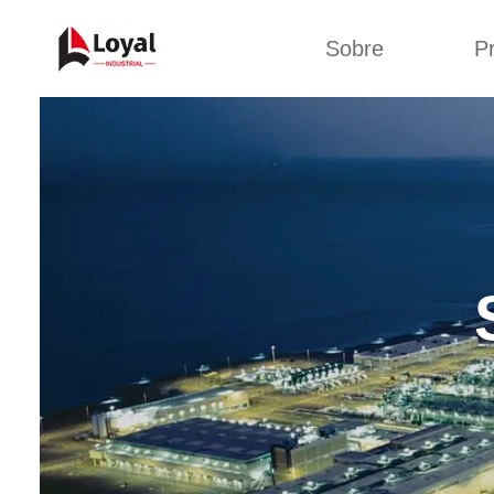
Sobre
P
Red
Tour por la fábrica
Máquin
b
Certificados
Línea 
Socios
Organizaciones
Línea d
Culturas de la
empresa
Línea d
sna
Sobre nosotros
Máquina 
Línea d