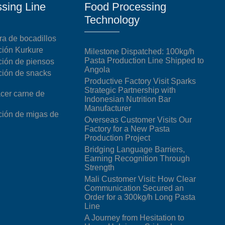
sing Line
Food Processing
starch production
Technology
line
e Sterilization
a de bocadillos
quipment
ción Kurkure
Milestone Dispatched: 100kg/h
Pasta Production Line Shipped to
ción de piensos
rial Defrosting
Angola
ción de snacks
quipment
Productive Factory Visit Sparks
Strategic Partnership with
cer carne de
roduction Line
Indonesian Nutrition Bar
Manufacturer
ción de migas de
 Drying Machine
Overseas Customer Visits Our
Factory for a New Pasta
e producción de
Production Project
carrones
Bridging Language Barriers,
Earning Recognition Through
sistema de fritura
Strength
Mali Customer Visit: How Clear
de envasado de
Communication Secured an
limentos
Order for a 300kg/h Long Pasta
Line
e producción de
A Journey from Hesitation to