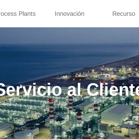
rocess Plants
Innovación
Recurso
 global
Servicio al Cliente
Contacta con noso
a extrusora de
Personalizado
Solicitud
ocadillos
Conceptos
Noticias
de producción
Mejora
Blog
Kurkure
Diseño
Video
e producción de
Servicio al Client
piensos
Custome Revie
e producción de
cks fritos
para hacer carne
de soja
e producción de