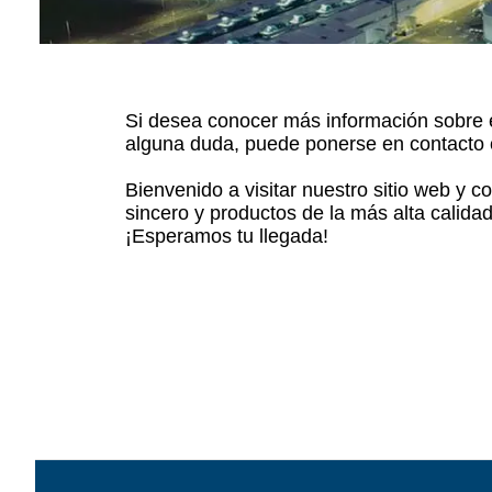
mig
Línea d
cop
Línea d
Si desea conocer más información sobre e
alimen
alguna duda, puede ponerse en contacto c
Línea d
Bienvenido a visitar nuestro sitio web y 
sincero y productos de la más alta calida
¡Esperamos tu llegada!
Línea d
b
Línea d
barra
Línea d
Textured P