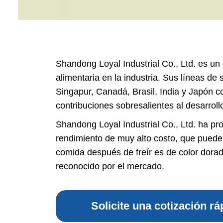
mig
Línea d
cop
Línea d
Shandong Loyal Industrial Co., Ltd. es un
alimen
alimentaria en la industria. Sus líneas de
Línea d
Singapur, Canadá, Brasil, India y Japón c
contribuciones sobresalientes al desarroll
Línea d
b
Shandong Loyal Industrial Co., Ltd. ha pr
rendimiento de muy alto costo, que puede 
Línea d
comida después de freír es de color dorad
barra
reconocido por el mercado.
Línea d
Textured P
Solicite una cotización rá