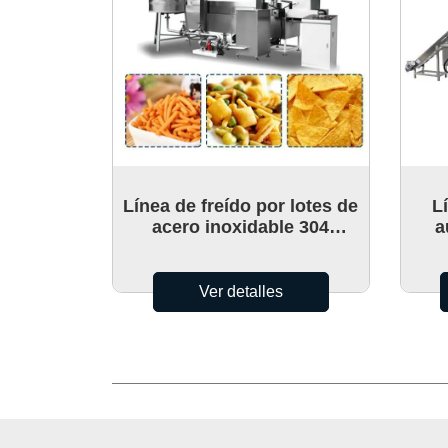
Línea de freído por lotes de
L
acero inoxidable 304
a
totalmente automática 300
kg / 500 kg / 1000 kg
Ver detalles