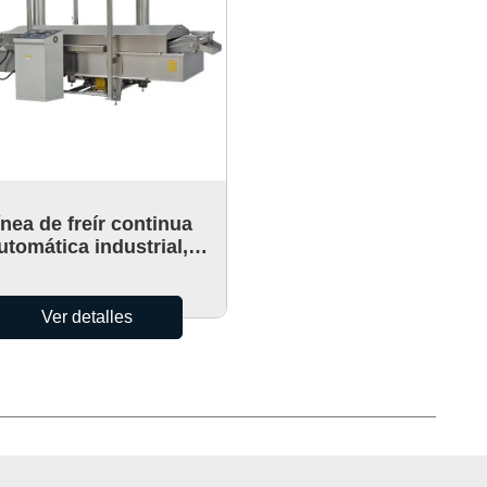
ínea de freír continua
utomática industrial,
máquina freidora
transportadora
multifuncional
Ver detalles