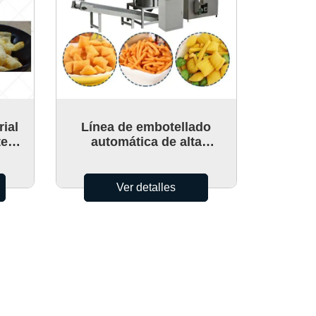
rial
Línea de embotellado
stems
automática de alta
hine
eficiencia / línea de filtro de
aceite para salsa de soja,
aceite de maní
Ver detalles