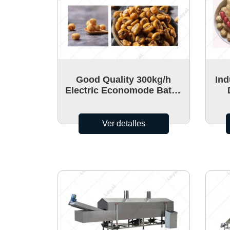
fideos
Good Quality 300kg/h
Ind
Electric Economode Batch
Fryer For Sale
Ver detalles