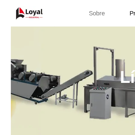
Sobre
P
Back 
Tour por la fábrica
Máquin
b
Certificados
Línea 
Socios
L
Organizaciones
Línea d
Culturas de la
empresa
Línea d
sna
Sobre nosotros
Máquina 
Línea d