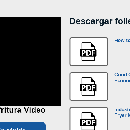
Descargar foll
How to
Good Q
Econom
fritura Video
Indust
Fryer 