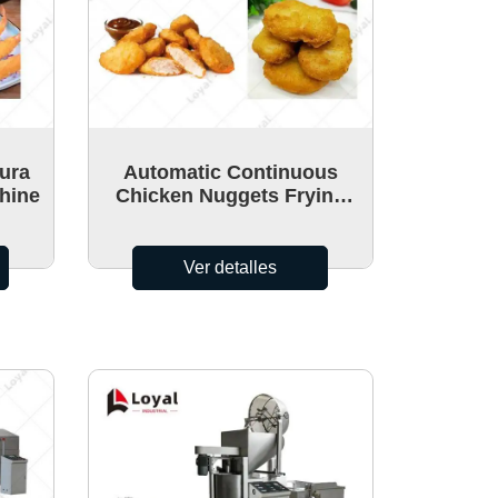
ura
Automatic Continuous
hine
Chicken Nuggets Frying
Machine Price
Ver detalles