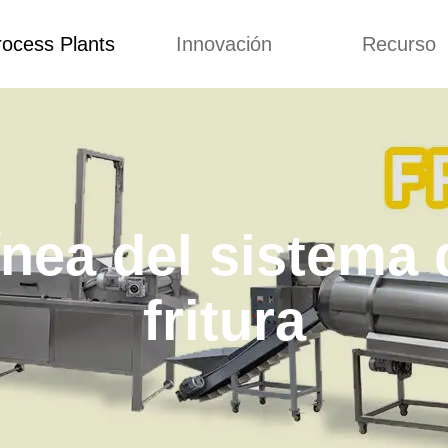
rocess Plants
Innovación
Recurso
to Top
Prices List
Machine Video
Buying 
a extrusora de
Personalizado
Solicitud
ocadillos
Conceptos
Noticias
de producción
Mejora
Blog
Kurkure
ínea del sistema 
Diseño
Video
e producción de
piensos
Custome Revie
fritura
e producción de
cks fritos
para hacer carne
de soja
e producción de