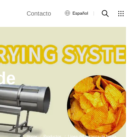
Contacto
Español
Guide
Red global
Servicio al Cliente
Contacta con
nosotros
de
ws
Hogar
Productos
Línea del sistema de fritura