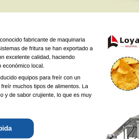
as de pan
e producción de
os de maíz
e producción de
 conocido fabricante de maquinaria
tos para bebés
 sistemas de fritura se han exportado a
e producción de
on excelente calidad, haciendo
arroz
o económico local.
e producción de
ocadillos
oducido equipos para freír con un
freír muchos tipos de alimentos. La
e producción de
o y de sabor crujiente, lo que es muy
s de cereales
e producción de
galletas
rotein Production
pida
Line