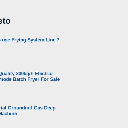
eto
 use Frying System Line？
uality 300kg/h Electric
ode Batch Fryer For Sale
rial Groundnut Gas Deep
Machine