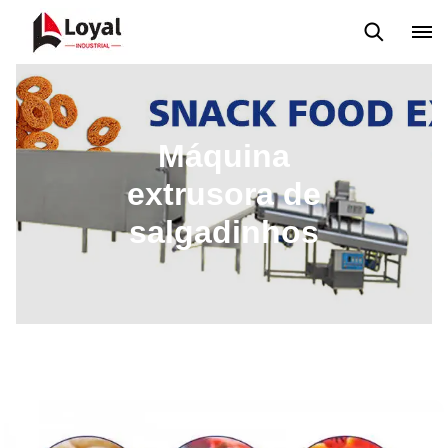
Máquina extrusora de salgadinhos
Linha de Produção Kurkure
Máquina
extrusora de
salgadinhos