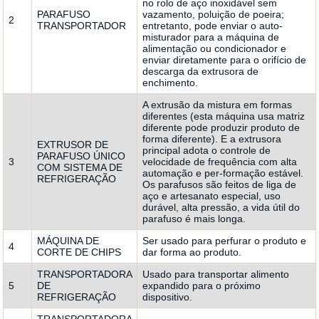
no rolo de aço inoxidável sem
PARAFUSO
vazamento, poluição de poeira;
2
TRANSPORTADOR
entretanto, pode enviar o auto-
misturador para a máquina de
alimentação ou condicionador e
enviar diretamente para o orifício de
descarga da extrusora de
enchimento.
A extrusão da mistura em formas
diferentes (esta máquina usa matriz
diferente pode produzir produto de
forma diferente). E a extrusora
EXTRUSOR DE
principal adota o controle de
PARAFUSO ÚNICO
3
velocidade de frequência com alta
COM SISTEMA DE
automação e per-formação estável.
REFRIGERAÇÃO
Os parafusos são feitos de liga de
aço e artesanato especial, uso
durável, alta pressão, a vida útil do
parafuso é mais longa.
MÁQUINA DE
Ser usado para perfurar o produto e
4
CORTE DE CHIPS
dar forma ao produto.
TRANSPORTADORA
Usado para transportar alimento
5
DE
expandido para o próximo
REFRIGERAÇÃO
dispositivo.
TRANSPORTADORA