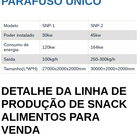
PARAFUSO ÚNICO
Modelo
SNP-1
SNP-2
Poder instalado
30kw
45kw
Consumo de
120kw
164kw
energia
Saída
100kg/h
250-300kg/h
Tamanho(L*W*H)
27000x2000x2000mm
30000×2000×2000mm
DETALHE DA LINHA DE
PRODUÇÃO DE SNACK
ALIMENTOS PARA
VENDA