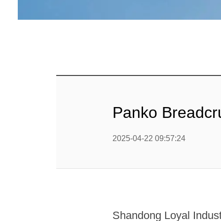
Linha 
alimen
Linha de 
Linha 
sa
Linha 
Panko Breadcru
Barra
Linha 
2025-04-22 09:57:24
b
Textured P
modified 
Shandong Loyal Industr