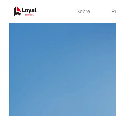
Sobre
P
Aplic
Tour de Fábrica
Máquin
sa
Certificados
Linha de 
Parceiros
Linha de 
Organizações
Linha 
Culturas da
lan
Empresa
Máquina d
Sobre nós
Linha 
miga
Linha de p