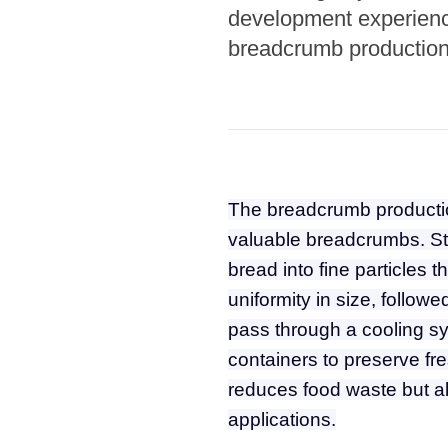
Microwav
development experience
E
breadcrumb production 
Indust
E
Pasta P
Microwave
Linha 
The breadcrumb production
M
valuable breadcrumbs. Sta
Linha de s
bread into fine particles
uniformity in size, follo
Linha d
A
pass through a cooling sys
containers to preserve fre
Linha 
macarr
reduces food waste but als
applications.