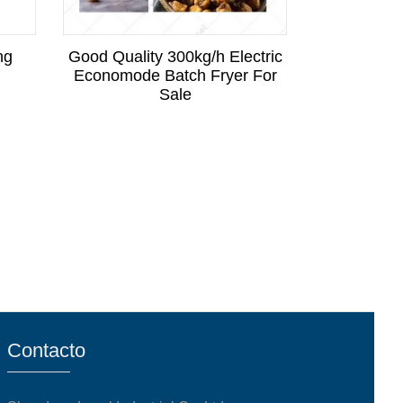
ng
Good Quality 300kg/h Electric
Industrial 
Economode Batch Fryer For
Fry
Sale
Contacto