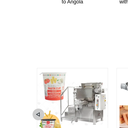
is Business
to Angola
wit