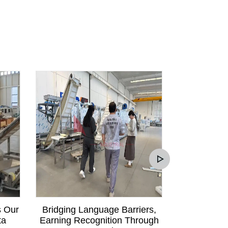
s Our
Bridging Language Barriers,
Mali Custom
ta
Earning Recognition Through
Communica