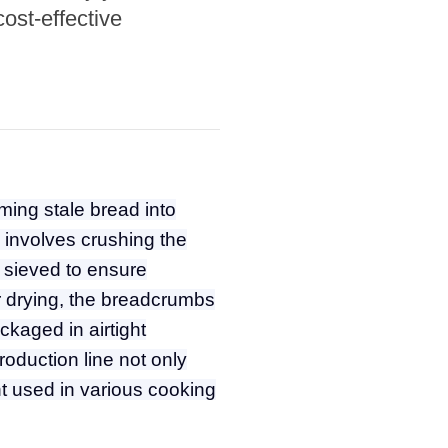
ost-effective
ming stale bread into
 involves crushing the
n sieved to ensure
er drying, the breadcrumbs
ckaged in airtight
roduction line not only
nt used in various cooking