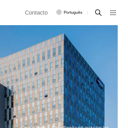
Contacto
Português
views
Rede Global
Serviço ao Cliente
Contacte-nos
ws
Casa
Vídeo
Panko Breadcrumb production line