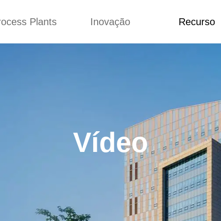
rocess Plants
Inovação
Recurso
ação
Notícias
Blog
Vídeo
Custome Re
a extrusora de
Personalizado
Aplicação
lgadinhos
Conceitos
Notícias
Produção Kurkure
Melhoria
Blog
produção de ração
Concepção
Vídeo
Vídeo
de produção de
Custome Revie
ches fritos
e fazer carne de
soja
de produção de
lhas de pão
rodução de flocos