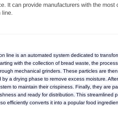
e Sterilization
. It can provide manufacturers with the most c
quipment
line.
rial Defrosting
quipment
roduction Line
 Drying Machine
de Produção de
 line is an automated system dedicated to transfor
acarrão
rting with the collection of bread waste, the process
istema de fritura
 through mechanical grinders. These particles are the
wed by a drying phase to remove excess moisture. Aft
e Embalagem de
limentos
tem to maintain their crispiness. Finally, they are pa
shness and ready for distribution. This streamlined p
de produção de
ão instantâneo
o efficiently converts it into a popular food ingredie