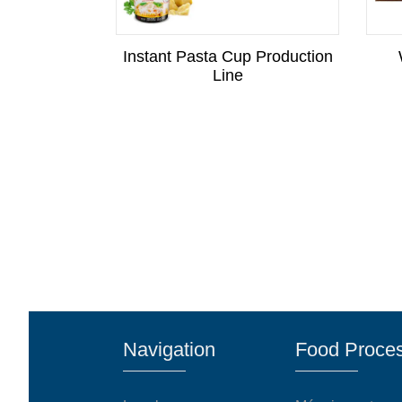
c Tempura
Instant Pasta Cup Production
er machine
Line
Navigation
Food Proces