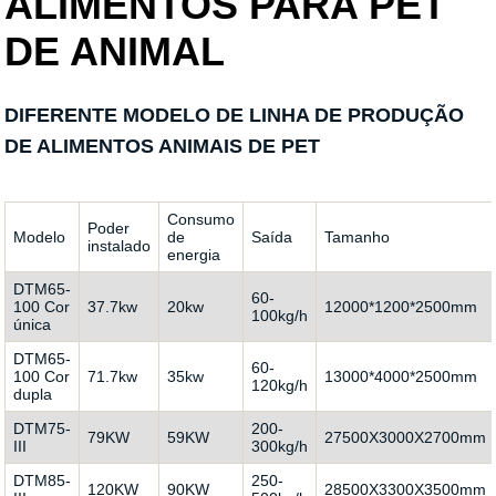
ALIMENTOS PARA PET
DE ANIMAL
DIFERENTE MODELO DE LINHA DE PRODUÇÃO
DE ALIMENTOS ANIMAIS DE PET
Consumo
Poder
Modelo
de
Saída
Tamanho
instalado
energia
DTM65-
60-
100 Cor
37.7kw
20kw
12000*1200*2500mm
100kg/h
única
DTM65-
60-
100 Cor
71.7kw
35kw
13000*4000*2500mm
120kg/h
dupla
DTM75-
200-
79KW
59KW
27500X3000X2700mm
III
300kg/h
DTM85-
250-
120KW
90KW
28500X3300X3500mm