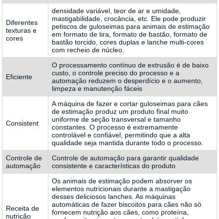
densidade variável, teor de ar e umidade,
mastigabilidade, crocância, etc. Ele pode produzir
Diferentes
petiscos de guloseimas para animais de estimação
texturas e
em formato de tira, formato de bastão, formato de
cores
bastão torcido, cores duplas e lanche multi-cores
com recheio de núcleo.
O processamento contínuo de extrusão é de baixo
custo, o controle preciso do processo e a
Eficiente
automação reduzem o desperdício e o aumento,
limpeza e manutenção fáceis
A máquina de fazer e cortar guloseimas para cães
de estimação produz um produto final muito
uniforme de seção transversal e tamanho
Consistent
constantes. O processo é extremamente
controlável e confiável, permitindo que a alta
qualidade seja mantida durante todo o processo.
Controle de
Controle de automação para garantir qualidade
automação
consistente e características do produto
Os animais de estimação podem absorver os
elementos nutricionais durante a mastigação
desses deliciosos lanches. As máquinas
automáticas de fazer biscoitos para cães não só
Receita de
fornecem nutrição aos cães, como proteína,
nutrição