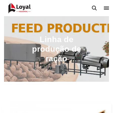
Máquina extrusora de salgadinhos
Linha de Produção Kurkure
Linha de
produção de
ração