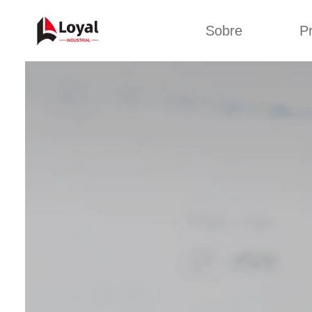
Sobre
P
Aplic
Tour de Fábrica
Máquin
sa
Certificados
Linha de 
Parceiros
Linha de 
Organizações
Linha 
Culturas da
lan
Empresa
Máquina d
Sobre nós
Linha 
miga
Linha de p