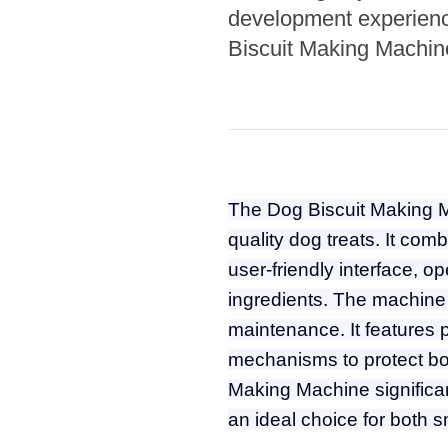
Microwav
development experience
E
Biscuit Making Machin
Indust
E
Pasta P
Microwave
Linha 
The Dog Biscuit Making M
M
quality dog treats. It com
Linha de s
user-friendly interface, o
ingredients. The machine 
Linha d
A
maintenance. It features 
mechanisms to protect bo
Linha 
macarr
Making Machine significan
an ideal choice for both 