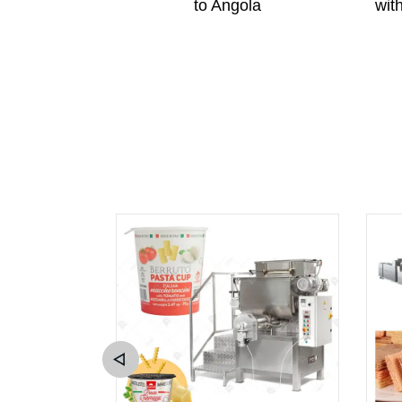
is Business
to Angola
wit