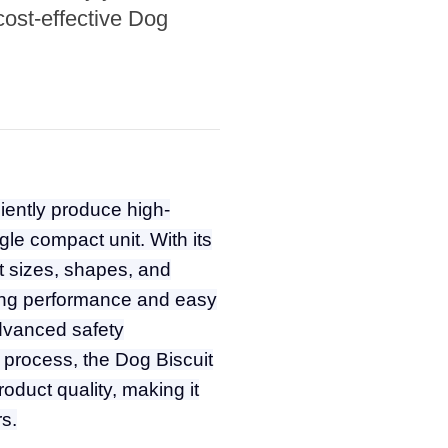
cost-effective Dog
iently produce high-
gle compact unit. With its
it sizes, shapes, and
sting performance and easy
advanced safety
 process, the Dog Biscuit
oduct quality, making it
s.