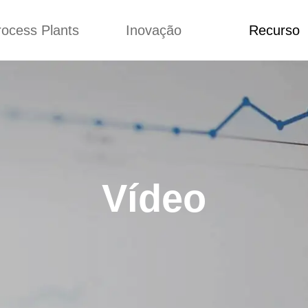
rocess Plants
Inovação
Recurso
ação
Notícias
Blog
Vídeo
Custome Re
a extrusora de
Personalizado
Aplicação
lgadinhos
Conceitos
Notícias
Produção Kurkure
Melhoria
Blog
produção de ração
Concepção
Vídeo
Vídeo
de produção de
Custome Revie
ches fritos
e fazer carne de
soja
de produção de
lhas de pão
rodução de flocos