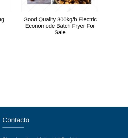
ng
Good Quality 300kg/h Electric
Industrial 
Economode Batch Fryer For
Fry
Sale
Contacto