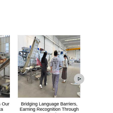
s Our
Bridging Language Barriers,
Mali Custom
ta
Earning Recognition Through
Communica