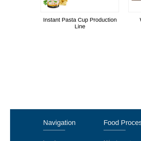
c Tempura
Instant Pasta Cup Production
er machine
Line
Navigation
Food Proces