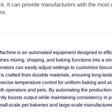
e Sterilization
. It can provide manufacturers with the most 
quipment
es.
rial Defrosting
quipment
roduction Line
 Drying Machine
de Produção de
achine is an automated equipment designed to effic
acarrão
bines mixing, shaping, and baking functions into a sin
istema de fritura
perators can easily adjust settings to customize biscu
is crafted from durable materials, ensuring long-la
e Embalagem de
limentos
precise temperature control for uniform baking and 
th operators and pets. By automating the production
de produção de
ão instantâneo
tly boosts output while maintaining consistency in pr
small-scale pet bakeries and large-scale manufacturer