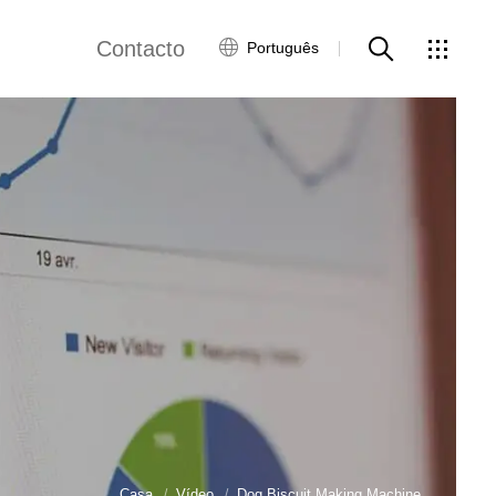
Contacto
Português
views
Rede Global
Serviço ao Cliente
Contacte-nos
ws
Casa
Vídeo
Dog Biscuit Making Machine