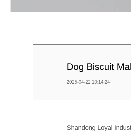
Linha 
alimen
Linha de 
Linha 
sa
Linha 
Dog Biscuit Ma
Barra
Linha 
2025-04-22 10:14:24
b
Textured P
modified 
Shandong Loyal Industr