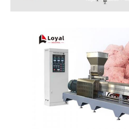
mig
Línea d
cop
Línea d
alimen
Línea d
Línea d
b
Línea d
barra
Línea d
Textured P