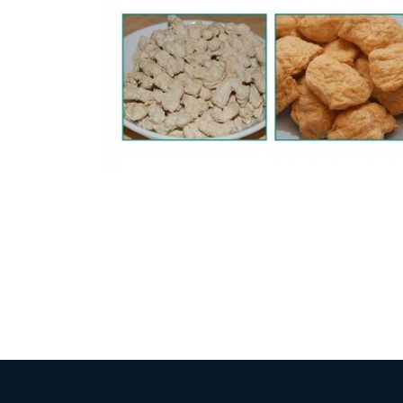
modified 
Microwav
E
Indust
E
Pasta P
Microwave
Línea d
ma
Línea del 
Línea 
a
Línea d