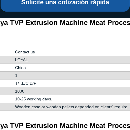
 instantáneos
Solicite una cotización rápida
oya TVP Extrusion Machine Meat Proce
Contact us
LOYAL
China
1
T/T,L/C,D/P
1000
10-25 working days.
Wooden case or wooden pellets depended on clients' require
oya TVP Extrusion Machine Meat Proce