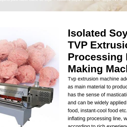
as de pan
e producción de
Línea de producción de fideos instantáneos
os de maíz
e producción de
Isolated So
tos para bebés
TVP Extrusi
e producción de
arroz
Processing 
e producción de
Making Mac
ocadillos
Tvp extrusion machine ad
e producción de
as main material to produ
s de cereales
has the sense of masticatio
e producción de
and can be widely applied 
galletas
food, instant-cool food etc
rotein Production
inflating processing line,
Line
according to rich experie