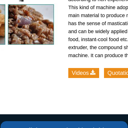
starch production
This kind of machine ado
line
main material to produce 
e Sterilization
has the sense of masticatio
quipment
and can be widely applied 
rial Defrosting
food, instant-cool food etc
quipment
extruder, the compound sh
machine. It can produce t
roduction Line
 Drying Machine
Videos
Quotati
e producción de
carrones
sistema de fritura
de envasado de
limentos
e producción de