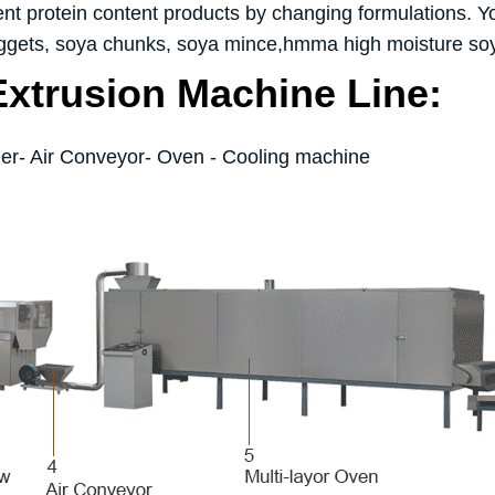
t protein content products by changing formulations. You
ggets, soya chunks, soya mince,hmma high moisture soya
Extrusion Machine Line:
r- Air Conveyor- Oven - Cooling machine