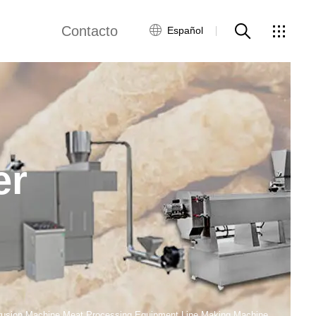
Contacto
Español
ensos
Línea de producción de snacks fritos
Red global
Servicio al Cliente
a de producción de copos de maíz
Contacta con
nosotros
er
ínea de producción de bocadillos
ws
Production Line
modified starch production line
on Line
Microwave Drying Machine
de envasado de alimentos
rusion Machine Meat Processing Equipment Line Making Machine