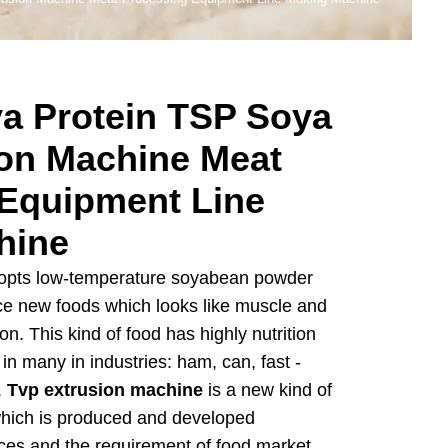
ya Protein TSP Soya
on Machine Meat
Equipment Line
hine
opts low-temperature soyabean powder
ce new foods which looks like muscle and
n. This kind of food has highly nutrition
in many in industries: ham, can, fast -
.
Tvp extrusion machine
is a new kind of
 which is produced and developed
nces and the requirement of food market.