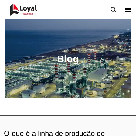
Aplicação
Notícias
Blog
Vídeo
Custome Reviews
Blog
O que é a linha de produção de