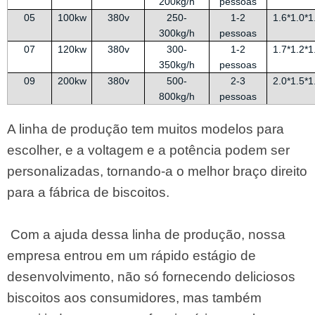
200kg/h
pessoas
05
100kw
380v
250-
1-2
1.6*1.0*
300kg/h
pessoas
07
120kw
380v
300-
1-2
1.7*1.2*
350kg/h
pessoas
09
200kw
380v
500-
2-3
2.0*1.5*
800kg/h
pessoas
A linha de produção tem muitos modelos para
escolher, e a voltagem e a potência podem ser
personalizadas, tornando-a o melhor braço direito
para a fábrica de biscoitos.
Com a ajuda dessa linha de produção, nossa
empresa entrou em um rápido estágio de
desenvolvimento, não só fornecendo deliciosos
biscoitos aos consumidores, mas também