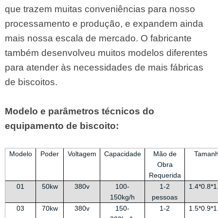
que trazem muitas conveniências para nosso
processamento e produção, e expandem ainda
mais nossa escala de mercado. O fabricante
também desenvolveu muitos modelos diferentes
para atender às necessidades de mais fábricas
de biscoitos.
Modelo e parâmetros técnicos do
equipamento de biscoito:
Modelo
Poder
Voltagem
Capacidade
Mão de
Taman
Obra
Requerida
01
50kw
380v
100-
1-2
1.4*0.8*
150kg/h
pessoas
03
70kw
380v
150-
1-2
1.5*0.9*