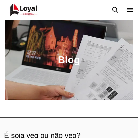
Aplicação
Notícias
Blog
Vídeo
Custome Reviews
Blog
É soja veg ou não veg?