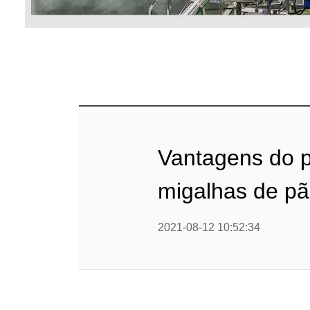
Linha 
alimen
Linha de 
Linha 
sa
Linha 
Vantagens do 
Barra
migalhas de p
Linha 
b
2021-08-12 10:52:34
Textured P
modified 