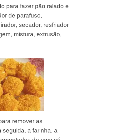
 para fazer pão ralado e
or de parafuso,
irador, secador, resfriador
em, mistura, extrusão,
 para remover as
 seguida, a farinha, a
 fermentados de uma só