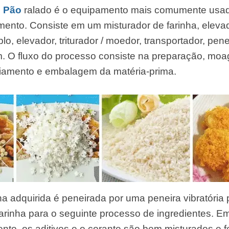
e Pão
ralado é o equipamento mais comumente usado
nto. Consiste em um misturador de farinha, elevad
o, elevador, triturador / moedor, transportador, pene
 O fluxo do processo consiste na preparação, moag
friamento e embalagem da matéria-prima.
nha adquirida é peneirada por uma peneira vibratória
arinha para o seguinte processo de ingredientes. Em
mento, os aditivos e o corante são bem misturados e