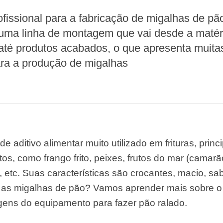
e Sterilization
quipment
issional para a fabricação de migalhas de pã
uma linha de montagem que vai desde a matéria
rial Defrosting
quipment
até produtos acabados, o que apresenta muitas
ra a produção de migalhas
roduction Line
 Drying Machine
de Produção de
acarrão
istema de fritura
e aditivo alimentar muito utilizado em frituras, princ
e Embalagem de
itos, como frango frito, peixes, frutos do mar (camarã
limentos
, etc. Suas características são crocantes, macio, sab
de produção de
as as migalhas de pão? Vamos aprender mais sobre 
ão instantâneo
gens do equipamento para fazer pão ralado.