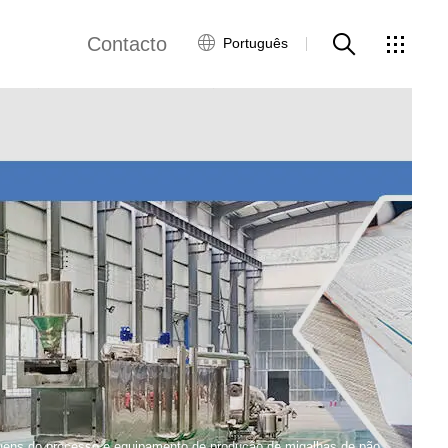
Contacto
Português
views
Rede Global
Serviço ao Cliente
Contacte-nos
ws
gens do processo e equipamento de produção de migalhas de pão