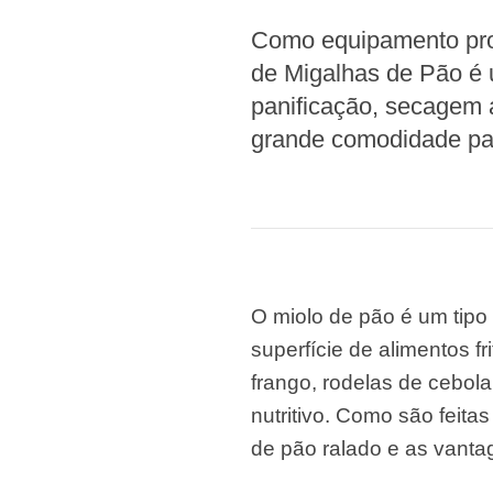
Microwav
E
Como equipamento prof
de Migalhas de Pão é 
Indust
E
panificação, secagem 
grande comodidade pa
Pasta P
Microwave
Linha 
M
Linha de s
O miolo de pão é um tipo d
Linha d
superfície de alimentos fr
A
frango, rodelas de cebola
Linha 
nutritivo. Como são feit
macarr
de pão ralado e as vanta