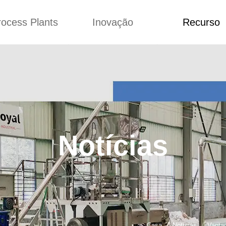
rocess Plants
Inovação
Recurso
ação
Notícias
Blog
Vídeo
Custome Re
a extrusora de
Personalizado
Aplicação
lgadinhos
Conceitos
Notícias
Produção Kurkure
Melhoria
Blog
produção de ração
Concepção
Vídeo
Notícias
de produção de
Custome Revie
ches fritos
e fazer carne de
soja
de produção de
lhas de pão
rodução de flocos
Casa
Notícias
Vanta