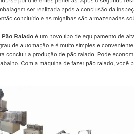
ndo-se por diferentes peneiras. Após o segundo resf
mbalagem ser realizada após a conclusão da inspe
ntão concluído e as migalhas são armazenadas sob
e Pão Ralado
é um novo tipo de equipamento de alta
grau de automação e é muito simples e conveniente
a concluir a produção de pão ralado. Pode economi
trabalho. Com a máquina de fazer pão ralado, você p