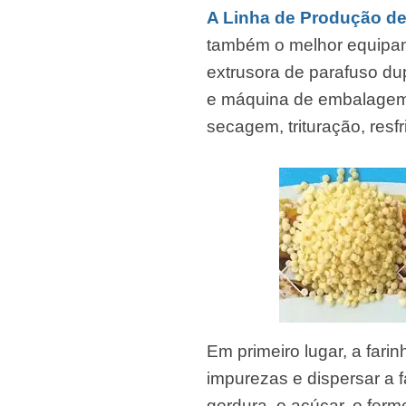
A Linha de Produção d
também o melhor equipame
extrusora de parafuso dupl
e máquina de embalagem.
secagem, trituração, res
Em primeiro lugar, a fari
impurezas e dispersar a f
gordura, o açúcar, o fer