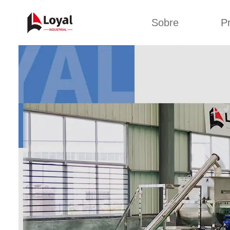
Sobre
P
Aplic
Tour de Fábrica
Máquin
sa
Certificados
Linha de 
Parceiros
Linha de 
Organizações
Linha 
Culturas da
lan
Empresa
Máquina d
Sobre nós
Linha 
miga
Linha de p