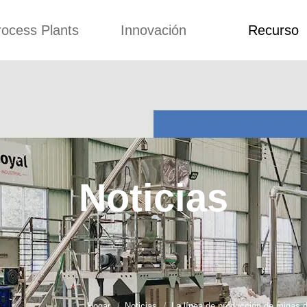
rocess Plants
Innovación
Recurso
itud
Noticias
Blog
Video
Custome Re
a extrusora de
Personalizado
Solicitud
ocadillos
Conceptos
Noticias
de producción
Mejora
Blog
Kurkure
Diseño
Video
e producción de
Noticias
piensos
Custome Revie
e producción de
cks fritos
para hacer carne
de soja
e producción de
Hogar
Noticias
La línea de producción de migas d