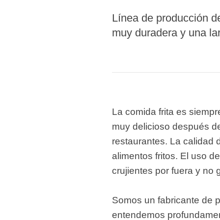
modified 
Línea de producción de
muy duradera y una larg
Microwav
E
Indust
E
Pasta P
La comida frita es siempre
Microwave
muy delicioso después de 
Línea d
restaurantes. La calidad 
ma
alimentos fritos. El uso d
Línea del 
crujientes por fuera y no
Línea 
a
Somos un fabricante de p
Línea d
entendemos profundamente