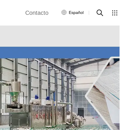
Contacto
Español
views
Red global
Servicio al Cliente
Contacta con
nosotros
ws
e pan también debe prestar atención a estos problemas al usarla.