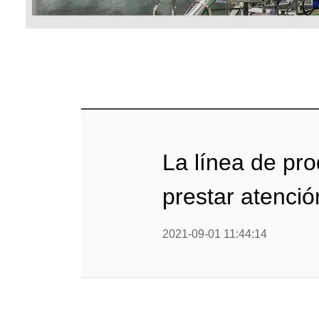
mig
Línea d
cop
Línea d
alimen
Línea d
La línea de pr
Línea d
b
prestar atenció
Línea d
barra
2021-09-01 11:44:14
Línea d
Textured P