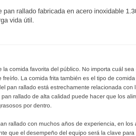
starch production
 pan rallado fabricada en acero inoxidable 1.3
line
a vida útil.
e Sterilization
quipment
rial Defrosting
quipment
roduction Line
 la comida favorita del público. No importa cuál sea 
 Drying Machine
freírlo. La comida frita también es el tipo de comi
e producción de
del pan rallado está estrechamente relacionada con l
carrones
e pan rallado de alta calidad puede hacer que los ali
sistema de fritura
 grasosos por dentro.
de envasado de
limentos
an rallado con muchos años de experiencia, en los 
e producción de
 que el desempeño del equipo será la clave para d