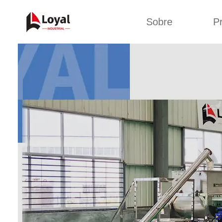
Sobre
P
Solic
Tour por la fábrica
Máquin
b
Certificados
Línea 
Socios
Organizaciones
Línea d
Culturas de la
empresa
Línea d
sna
Sobre nosotros
Máquina 
Línea d