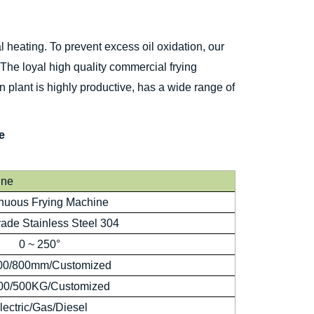
l heating. To prevent excess oil oxidation, our
. The loyal high quality commercial frying
n plant is highly productive, has a wide range of
e
ine
nuous Frying Machine
ade Stainless Steel 304
0 ~ 250°
00/800mm/Customized
00/500KG/Customized
lectric/Gas/Diesel