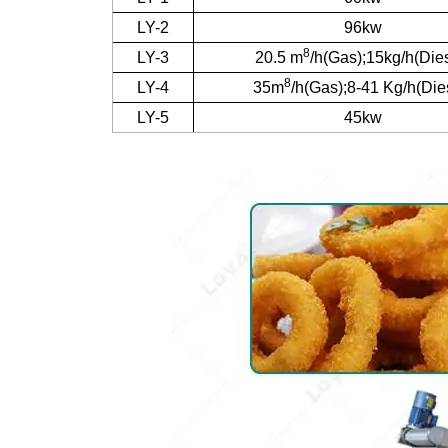
LY-2
96kw
8
LY-3
20.5 m
/h(Gas);15kg/h(Die
8
LY-4
35m
/h(Gas);8-41 Kg/h(Die
LY-5
45kw