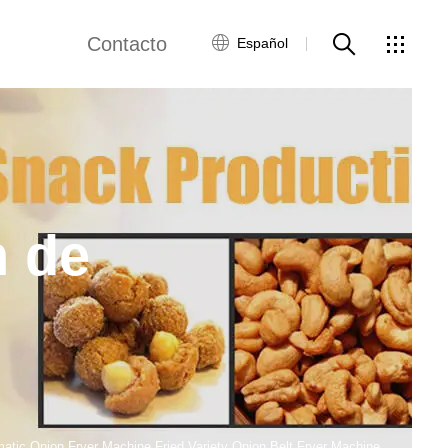
Contacto
Español
ensos
Línea de producción de snacks fritos
Red global
Servicio al Cliente
a de producción de copos de maíz
Contacta con
nosotros
n de
ínea de producción de bocadillos
ws
Production Line
modified starch production line
on Line
Microwave Drying Machine
de envasado de alimentos
atic Onion Fryer Machine Fried Variety Onion Belt Fryer Machine