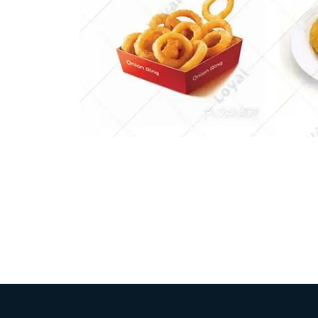
modified 
Microwav
E
Indust
E
Pasta P
Microwave
Línea d
ma
Línea del 
Línea 
a
Línea d