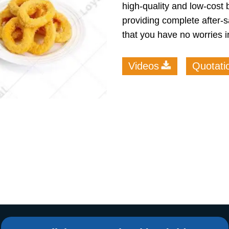
high-quality and low-cost 
starch production
line
providing complete after-sa
that you have no worries i
e Sterilization
quipment
Videos
Quotati
rial Defrosting
quipment
roduction Line
 Drying Machine
e producción de
carrones
sistema de fritura
de envasado de
limentos
e producción de