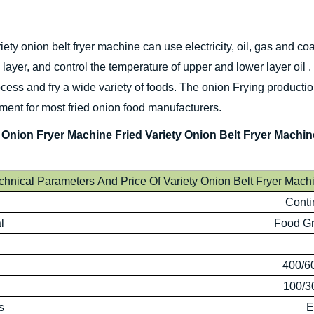
ety onion belt fryer machine can use electricity, oil, gas and coa
 layer, and control the temperature of upper and lower layer oil 
cess and fry a wide variety of foods. The onion Frying productio
ment for most fried onion food manufacturers.
 Onion Fryer Machine Fried Variety Onion Belt Fryer Machin
chnical Parameters And Price Of Variety Onion Belt Fryer Mach
Conti
l
Food Gr
400/6
100/3
s
E