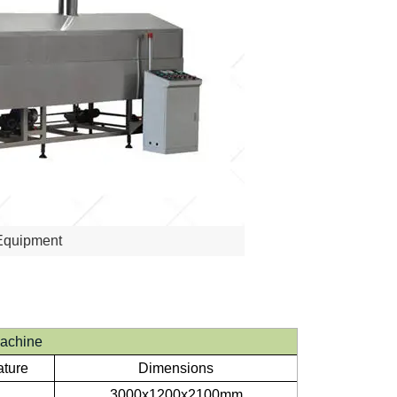
 Equipment
Machine
ature
Dimensions
3000x1200x2100mm