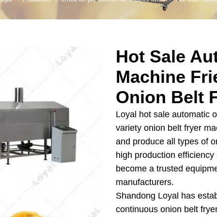
as de pan
e producción de
Línea de producción de fideos instantáneos
os de maíz
e producción de
Hot Sale Au
tos para bebés
Machine Fri
e producción de
arroz
Onion Belt 
e producción de
Loyal hot sale automatic o
ocadillos
variety onion belt fryer m
e producción de
and produce all types of o
s de cereales
high production efficiency
e producción de
become a trusted equipmen
galletas
manufacturers.
Shandong Loyal has establ
rotein Production
Line
continuous onion belt fry