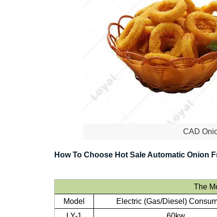
CAD Onion
How To Choose Hot Sale Automatic Onion Fr
The Mo
Model
Electric (Gas/Diesel) Consum
LY-1
60kw