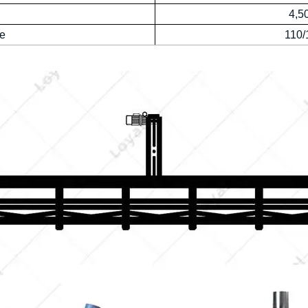
4,5
ge
110/