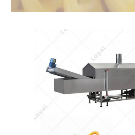
mig
Línea d
cop
Línea d
alimen
Línea d
Línea d
b
Línea d
barra
Línea d
Textured P