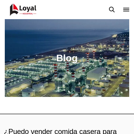
Solicitud
Noticias
Blog
Video
Custome Reviews
Blog
¿Puedo vender comida casera para