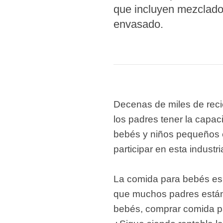
que incluyen mezclado
modified 
envasado.
Microwav
E
Indust
E
Pasta P
Decenas de miles de reci
Microwave
los padres tener la capac
bebés y niños pequeños 
Línea d
ma
participar en esta industri
Línea del 
La comida para bebés es
Línea 
que muchos padres están 
a
bebés, comprar comida pa
Línea d