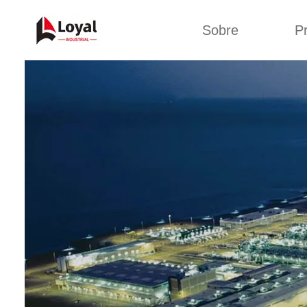
Sobre
P
Solic
Tour por la fábrica
Máquin
b
Certificados
Línea 
Socios
Organizaciones
Línea d
Culturas de la
empresa
Línea d
sna
Sobre nosotros
Máquina 
Línea d