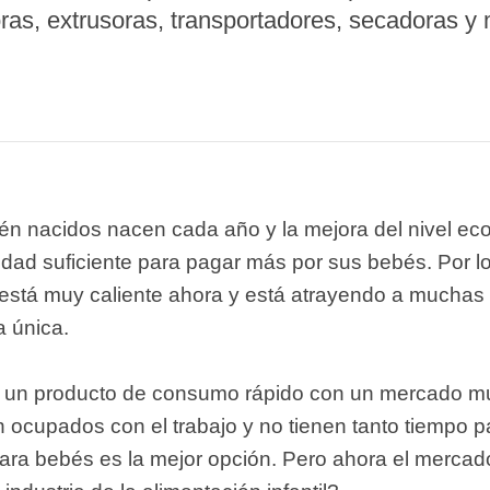
ras, extrusoras, transportadores, secadoras y
starch production
line
e Sterilization
quipment
rial Defrosting
quipment
roduction Line
én nacidos nacen cada año y la mejora del nivel ec
 Drying Machine
idad suficiente para pagar más por sus bebés. Por l
está muy caliente ahora y está atrayendo a mucha
e producción de
carrones
a única.
sistema de fritura
 un producto de consumo rápido con un mercado mu
de envasado de
ocupados con el trabajo y no tienen tanto tiempo p
limentos
ra bebés es la mejor opción. Pero ahora el mercad
e producción de