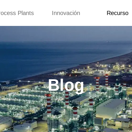
rocess Plants
Innovación
Recurso
itud
Noticias
Blog
Video
Custome Re
a extrusora de
Personalizado
Solicitud
ocadillos
Conceptos
Noticias
de producción
Mejora
Blog
Kurkure
Diseño
Video
e producción de
Blog
piensos
Custome Revie
e producción de
cks fritos
para hacer carne
de soja
e producción de
H