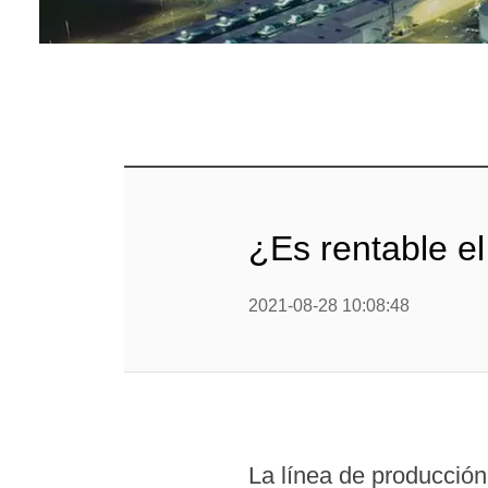
mig
Línea d
cop
Línea d
alimen
Línea d
¿Es rentable e
Línea d
b
2021-08-28 10:08:48
Línea d
barra
Línea d
Textured P
La línea de producción