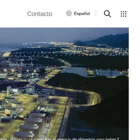
Contacto
Español
views
Red global
Servicio al Cliente
Contacta con
nosotros
ws
ogar
Blog
¿Es rentable el negocio de alimentos para bebés?